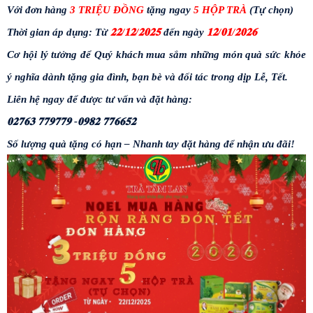
Với đơn hàng
3 TRIỆU ĐỒNG
tặng ngay
5 HỘP TRÀ
(Tự chọn)
Thời gian áp dụng: Từ
𝟐𝟐/𝟏𝟐/𝟐𝟎𝟐𝟓
đến ngày
𝟏𝟐/𝟎𝟏/𝟐𝟎𝟐𝟔
Cơ hội lý tưởng để Quý khách mua sắm những món quà sức khỏe
ý nghĩa dành tặng gia đình, bạn bè và đối tác trong dịp Lễ, Tết.
📞
Liên hệ ngay để được tư vấn và đặt hàng:
𝟎𝟐𝟕𝟔𝟑 𝟕𝟕𝟗𝟕𝟕𝟗 -
𝟎𝟗𝟖𝟐 𝟕𝟕𝟔𝟔𝟓𝟐
Số lượng quà tặng có hạn – Nhanh tay đặt hàng để nhận ưu đãi!