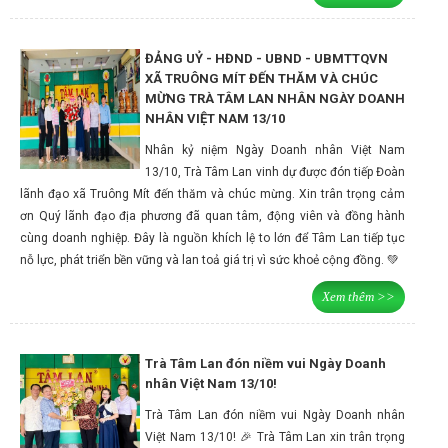
ĐẢNG UỶ - HĐND - UBND - UBMTTQVN
XÃ TRUÔNG MÍT ĐẾN THĂM VÀ CHÚC
MỪNG TRÀ TÂM LAN NHÂN NGÀY DOANH
NHÂN VIỆT NAM 13/10
Nhân kỷ niệm Ngày Doanh nhân Việt Nam
13/10, Trà Tâm Lan vinh dự được đón tiếp Đoàn
lãnh đạo xã Truông Mít đến thăm và chúc mừng. Xin trân trọng cảm
ơn Quý lãnh đạo địa phương đã quan tâm, động viên và đồng hành
cùng doanh nghiệp. Đây là nguồn khích lệ to lớn để Tâm Lan tiếp tục
nỗ lực, phát triển bền vững và lan toả giá trị vì sức khoẻ cộng đồng. 💚
Xem thêm >>
Trà Tâm Lan đón niềm vui Ngày Doanh
nhân Việt Nam 13/10!
Trà Tâm Lan đón niềm vui Ngày Doanh nhân
Việt Nam 13/10! 🎉 Trà Tâm Lan xin trân trọng