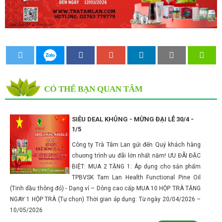
CÓ THỂ BẠN QUAN TÂM
SIÊU DEAL KHỦNG - MỪNG ĐẠI LỄ 30/4 -
1/5
Công ty Trà Tâm Lan gửi đến Quý khách hàng
chương trình ưu đãi lớn nhất năm! ƯU ĐÃI ĐẶC
BIỆT: MUA 2 TẶNG 1: Áp dụng cho sản phẩm
TPBVSK Tam Lan Health Functional Pine Oil
(Tinh dầu thông đỏ) - Dạng vỉ – Dòng cao cấp MUA 10 HỘP TRÀ TẶNG
NGAY 1 HỘP TRÀ (Tự chọn) Thời gian áp dụng: Từ ngày 20/04/2026 –
10/05/2026