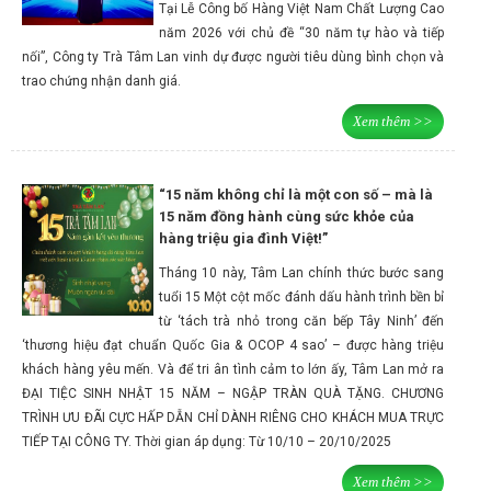
Tại Lễ Công bố Hàng Việt Nam Chất Lượng Cao
năm 2026 với chủ đề “30 năm tự hào và tiếp
nối”, Công ty Trà Tâm Lan vinh dự được người tiêu dùng bình chọn và
trao chứng nhận danh giá.
Xem thêm >>
“15 năm không chỉ là một con số – mà là
15 năm đồng hành cùng sức khỏe của
hàng triệu gia đình Việt!”
Tháng 10 này, Tâm Lan chính thức bước sang
tuổi 15 Một cột mốc đánh dấu hành trình bền bỉ
từ ‘tách trà nhỏ trong căn bếp Tây Ninh’ đến
‘thương hiệu đạt chuẩn Quốc Gia & OCOP 4 sao’ – được hàng triệu
khách hàng yêu mến. Và để tri ân tình cảm to lớn ấy, Tâm Lan mở ra
ĐẠI TIỆC SINH NHẬT 15 NĂM – NGẬP TRÀN QUÀ TẶNG. CHƯƠNG
TRÌNH ƯU ĐÃI CỰC HẤP DẪN CHỈ DÀNH RIÊNG CHO KHÁCH MUA TRỰC
TIẾP TẠI CÔNG TY. Thời gian áp dụng: Từ 10/10 – 20/10/2025
Xem thêm >>